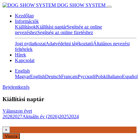
DOG SHOW SYSTEM
Kezdőlap
Információk
Kiállítások
Kiállítási naptár
Segítség az online
nevezéshez
Segítség az online fizetéshez
Jogi nyilatkozat
Adatvédelmi tájékoztató
Általános nevezési
feltételek
Hírek
Kapcsolat
English
Magyar
English
Deutsch
Français
Pусский
Polski
Italiano
Español
Bejelentkezés
Kiállítási naptár
Válasszon évet
2028
2027
Aktuális év (2026)
2025
2024
×
Vissza