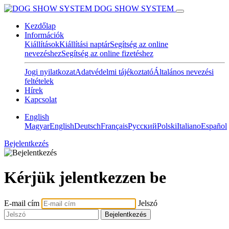
DOG SHOW SYSTEM
Kezdőlap
Információk
Kiállítások
Kiállítási naptár
Segítség az online
nevezéshez
Segítség az online fizetéshez
Jogi nyilatkozat
Adatvédelmi tájékoztató
Általános nevezési
feltételek
Hírek
Kapcsolat
English
Magyar
English
Deutsch
Français
Pусский
Polski
Italiano
Español
Bejelentkezés
Kérjük jelentkezzen be
E-mail cím
Jelszó