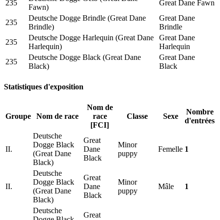
235
Great Dane Fawn
Fawn)
Deutsche Dogge Brindle (Great Dane
Great Dane
235
Brindle)
Brindle
Deutsche Dogge Harlequin (Great Dane
Great Dane
235
Harlequin)
Harlequin
Deutsche Dogge Black (Great Dane
Great Dane
235
Black)
Black
Statistiques d'exposition
Nom de
Nombre
Groupe
Nom de race
race
Classe
Sexe
d'entrées
[FCI]
Deutsche
Great
Dogge Black
Minor
II.
Dane
Femelle
1
(Great Dane
puppy
Black
Black)
Deutsche
Great
Dogge Black
Minor
II.
Dane
Mâle
1
(Great Dane
puppy
Black
Black)
Deutsche
Great
Dogge Black