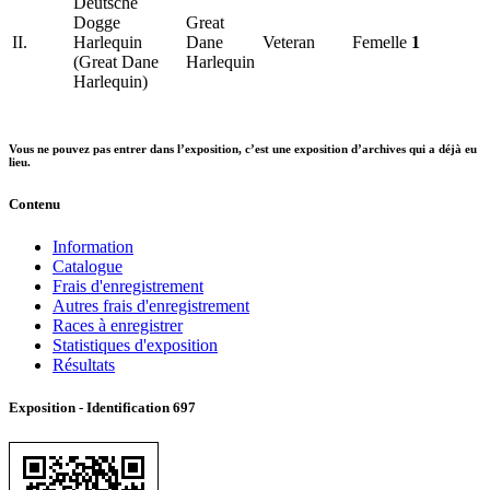
Deutsche
Dogge
Great
II.
Harlequin
Dane
Veteran
Femelle
1
(Great Dane
Harlequin
Harlequin)
Vous ne pouvez pas entrer dans l’exposition, c’est une exposition d’archives qui a déjà eu
lieu.
Contenu
Information
Catalogue
Frais d'enregistrement
Autres frais d'enregistrement
Races à enregistrer
Statistiques d'exposition
Résultats
Exposition - Identification
697