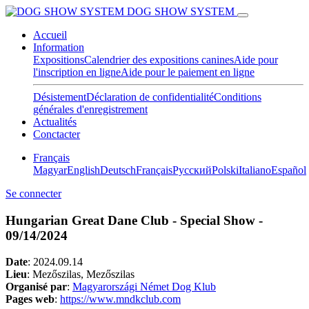
DOG SHOW SYSTEM
Accueil
Information
Expositions
Calendrier des expositions canines
Aide pour
l'inscription en ligne
Aide pour le paiement en ligne
Désistement
Déclaration de confidentialité
Conditions
générales d'enregistrement
Actualités
Conctacter
Français
Magyar
English
Deutsch
Français
Pусский
Polski
Italiano
Español
Se connecter
Hungarian Great Dane Club - Special Show -
09/14/2024
Date
:
2024.09.14
Lieu
: Mezőszilas, Mezőszilas
Organisé par
:
Magyarországi Német Dog Klub
Pages web
:
https://www.mndkclub.com