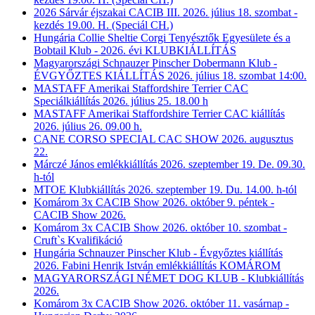
2026 Sárvár éjszakai CACIB III. 2026. július 18. szombat -
kezdés 19.00. H. (Speciál CH.)
Hungária Collie Sheltie Corgi Tenyésztők Egyesülete és a
Bobtail Klub - 2026. évi KLUBKIÁLLÍTÁS
Magyarországi Schnauzer Pinscher Dobermann Klub -
ÉVGYŐZTES KIÁLLÍTÁS 2026. július 18. szombat 14:00.
MASTAFF Amerikai Staffordshire Terrier CAC
Speciálkiállítás 2026. július 25. 18.00 h
MASTAFF Amerikai Staffordshire Terrier CAC kiállítás
2026. július 26. 09.00 h.
CANE CORSO SPECIAL CAC SHOW 2026. augusztus
22.
Márczé János emlékkiállítás 2026. szeptember 19. De. 09.30.
h-tól
MTOE Klubkiállítás 2026. szeptember 19. Du. 14.00. h-tól
Komárom 3x CACIB Show 2026. október 9. péntek -
CACIB Show 2026.
Komárom 3x CACIB Show 2026. október 10. szombat -
Cruft`s Kvalifikáció
Hungária Schnauzer Pinscher Klub - Évgyőztes kiállítás
2026. Fabini Henrik István emlékkiállítás KOMÁROM
MAGYARORSZÁGI NÉMET DOG KLUB - Klubkiállítás
2026.
Komárom 3x CACIB Show 2026. október 11. vasárnap -