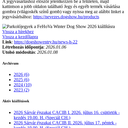
A jegyvásárláshoz először jelentkezzen be a felületen, majd
kattintson a jobb oldalon található Jegy és egyéb termék vásárlása
gombra (világoskék színű gomb) vagy nyissa meg az alábbi linket a
jegyvásárlsához:
https://nevezes.dogshow.hu/products
Vissza a hírekhez
Vissza a kezdőlapra
Link
:
https://dogshowentry.hu/news-h-22
Létrehozás időpontja
:
2026.01.06
Utolsó módosítás
:
2026.01.08
Archívum
2026 (6)
2025 (6)
2024 (10)
2023 (2)
Aktív kiállítások
2026 Sárvár éjszakai CACIB I. 2026. július 16. csütörtök -
kezdés 19.00. H. (Speciál CH.)
2026 Sárvár éjszakai CACIB II. 2026. július 17. péntek -
kezdés 19.00. H. (Speciál CH.)