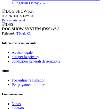
Hungarian Derby 2026.
Overnight parking of cars and RVs is still not possible due to the
Fehova gun safety regulations.
© 2026 DOG SHOW Kft.
Kapcsolatfelvétel
Important information:
If you have already purchased your parking ticket, but due to
DOG SHOW SYSTEM (DSS) v6.8
changed options, you don’t want to park in the 3,800 HUF dog
Fejlesztő:
IT Kraft Kft.
show parking place, the ticket price will be refunded. Please indicate
your intention by January 21st at the latest to the following email
Informazioni importanti
address:
admin@dogshow.hu
.
Avviso legale
dati per la privacy
More infos:
winterdogshow.hu
condizioni generali di iscrizione
We wish everyone a successful and enjoyable weekend!
Aiuto
For online registration
Per pagamento online
Comunicazione
News
Contatti