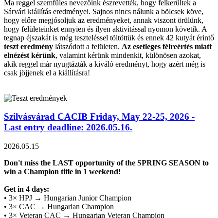
Ma reggel szemfüles nevezőink észrevették, hogy felkerültek a
Sárvári kiállítás eredményei. Sajnos nincs nálunk a bölcsek köve,
hogy előre megjósoljuk az eredményeket, annak viszont örülünk,
hogy felületeinket ennyien és ilyen aktivitással nyomon követik. A
tegnap éjszakát is még teszteléssel töltöttük és ennek 42 kutyát érintő
teszt eredmény
látszódott a felületen.
Az esetleges félreértés miatt
elnézést kérünk
, valamint kérünk mindenkit, különösen azokat,
akik reggel már nyugtázták a kiváló eredményt, hogy azért még is
csak jöjjenek el a kiállításra!
Szilvásvárad CACIB Friday, May 22-25, 2026 -
Last entry deadline: 2026.05.16.
2026.05.15
Don't miss the LAST opportunity of the SPRING SEASON to
win a Champion title in 1 weekend!
Get in 4 days:
• 3× HPJ → Hungarian Junior Champion
• 3× CAC → Hungarian Champion
• 3× Veteran CAC → Hungarian Veteran Champion