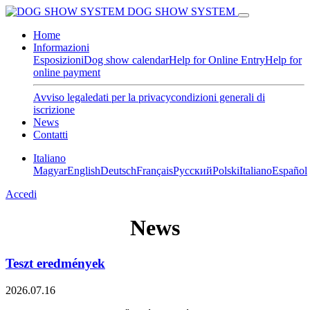
DOG SHOW SYSTEM
Home
Informazioni
Esposizioni
Dog show calendar
Help for Online Entry
Help for
online payment
Avviso legale
dati per la privacy
condizioni generali di
iscrizione
News
Contatti
Italiano
Magyar
English
Deutsch
Français
Pусский
Polski
Italiano
Español
Accedi
News
Teszt eredmények
2026.07.16