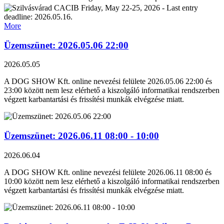
• Minor Puppy & Puppy Grand Winner titles.
Saturday: Crufts qualification!
Monday: Nyíregyháza CACIB – at the same location!
More
Related shows:
Üzemszünet: 2026.05.06 22:00
2026.05.05
Május 22 – LIPICAI Kupa CACIB
https://nevezes.dogshow.hu/entry-813
A DOG SHOW Kft. online nevezési felülete 2026.05.06 22:00 és
STATISTIC:
https://nevezes.dogshow.hu/dogshow-813#STAT
23:00 között nem lesz elérhető a kiszolgáló informatikai rendszerben
végzett karbantartási és frissítési munkák elvégzése miatt.
Május 23 – CACIB II. Crufts kvalifikáció
https://nevezes.dogshow.hu/entry-814
STATISTIC:
https://nevezes.dogshow.hu/dogshow-814#STAT
Üzemszünet: 2026.06.11 08:00 - 10:00
2026.06.04
Május 24 – Korózs András Memorial Show
https://nevezes.dogshow.hu/entry-815
A DOG SHOW Kft. online nevezési felülete 2026.06.11 08:00 és
STATISTIC:
https://nevezes.dogshow.hu/dogshow-815#STAT
10:00 között nem lesz elérhető a kiszolgáló informatikai rendszerben
végzett karbantartási és frissítési munkák elvégzése miatt.
Május 25 – NYÍREGYHÁZA CACIB
https://nevezes.dogshow.hu/entry-816
STATISTIC:
https://nevezes.dogshow.hu/dogshow-816#STAT