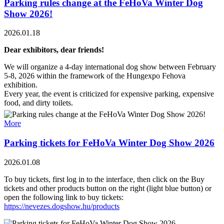
Parking rules change at the FeHoVa Winter Dog
Show 2026!
2026.01.18
Dear exhibitors, dear friends!
We will organize a 4-day international dog show between February
5-8, 2026 within the framework of the Hungexpo Fehova
exhibition.
Every year, the event is criticized for expensive parking, expensive
food, and dirty toilets.
The event is criticized year after year:
More
expensive parking
Parking tickets for FeHoVa Winter Dog Show 2026
expensive foods
because of the cleanliness of the toilets
2026.01.08
The Hungarian Kenne Club has been fighting for better and
To buy tickets, first log in to the interface, then click on the Buy
cheaper parking options since the beginning
.
tickets and other products button on the right (light blue button) or
Our goal is that exhibitors who come to us for 4 days are not
open the following link to buy tickets:
burdened with the same financial burden as the "simple visitor",
https://nevezes.dogshow.hu/products
who probably only visits the event once or arrives by bus. They
don't have to carry the huge amount of exhibition equipment and